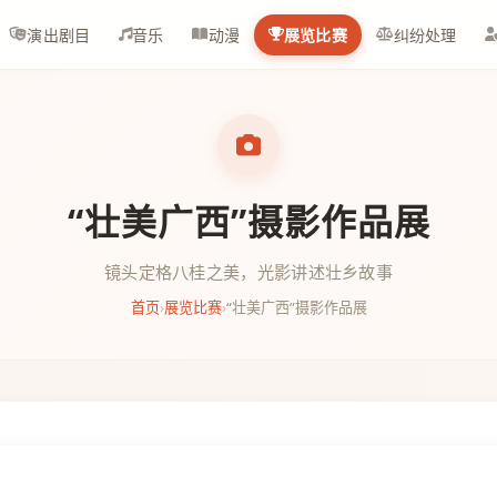
演出剧目
音乐
动漫
展览比赛
纠纷处理
“壮美广西”摄影作品展
镜头定格八桂之美，光影讲述壮乡故事
首页
›
展览比赛
›
“壮美广西”摄影作品展