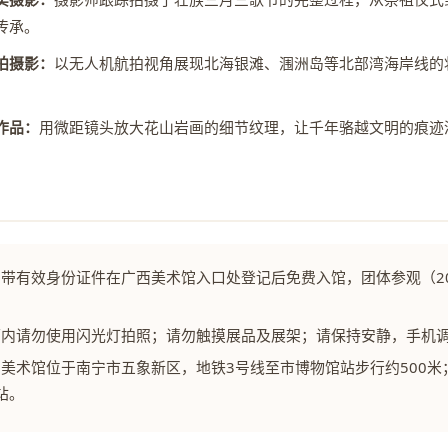
传承。
拍摄影：
以无人机航拍视角展现北海银滩、涠洲岛等北部湾海岸线的
作品：
用微距镜头放大花山岩画的细节纹理，让千年骆越文明的痕迹
携带有效身份证件在广西美术馆入口处登记后免费入馆，团体参观（2
厅内请勿使用闪光灯拍照；请勿触摸展品及展架；请保持安静，手机
美术馆位于南宁市五象新区，地铁3号线至市博物馆站步行约500米
站。