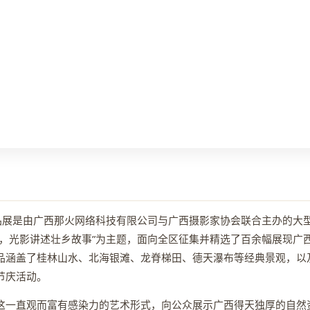
作品展是由广西那火网络科技有限公司与广西摄影家协会联合主办的大
美，光影讲述壮乡故事”为主题，面向全区征集并精选了百余幅展现广
品涵盖了桂林山水、北海银滩、龙脊梯田、德天瀑布等经典景观，以
节庆活动。
这一直观而富有感染力的艺术形式，向公众展示广西得天独厚的自然