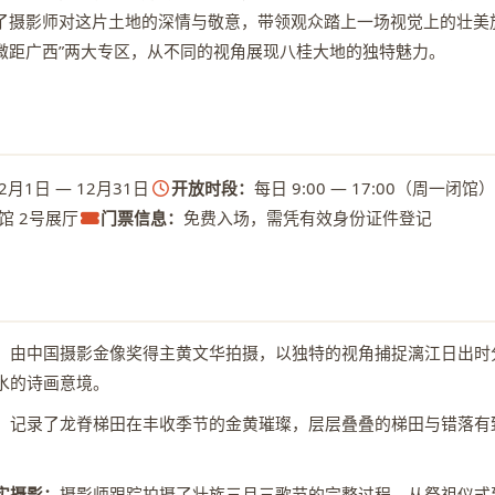
了摄影师对这片土地的深情与敬意，带领观众踏上一场视觉上的壮美
“微距广西”两大专区，从不同的视角展现八桂大地的独特魅力。
12月1日 — 12月31日
开放时段：
每日 9:00 — 17:00（周一闭馆）
馆 2号展厅
门票信息：
免费入场，需凭有效身份证件登记
：
由中国摄影金像奖得主黄文华拍摄，以独特的视角捕捉漓江日出时
水的诗画意境。
：
记录了龙脊梯田在丰收季节的金黄璀璨，层层叠叠的梯田与错落有
实摄影：
摄影师跟踪拍摄了壮族三月三歌节的完整过程，从祭祖仪式