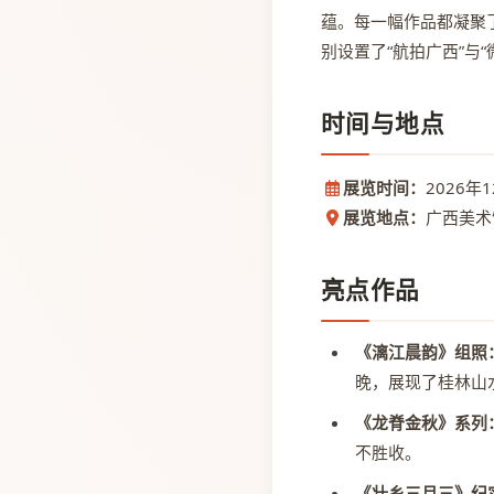
蕴。每一幅作品都凝聚
别设置了“航拍广西”与
时间与地点
展览时间：
2026年
展览地点：
广西美术
亮点作品
《漓江晨韵》组照
晚，展现了桂林山
《龙脊金秋》系列
不胜收。
《壮乡三月三》纪