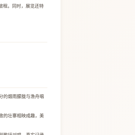
旅程。同时，展览还特
分的烟雨朦胧与渔舟唱
致的壮寨相映成趣，美
到歌圩对唱，真实记录