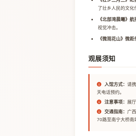
了壮乡人民的文化
《北部湾晨曦》航
视觉冲击。
《微观花山》微距
观展须知
入馆方式：
请
天电话预约。
注意事项：
展
交通指南：
广西
70路至南宁大桥南