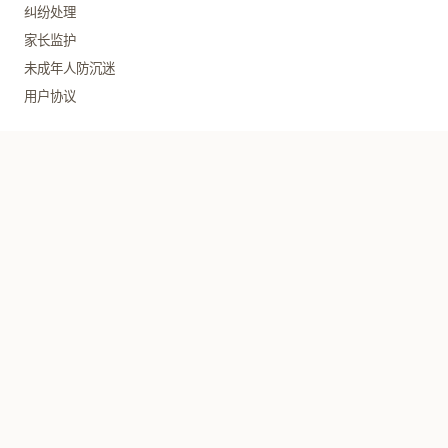
纠纷处理
家长监护
未成年人防沉迷
用户协议
快速访问
网络表演
演出剧目
音乐
动漫
展览比赛
关于我们
公司简介
会员中心
联系方式